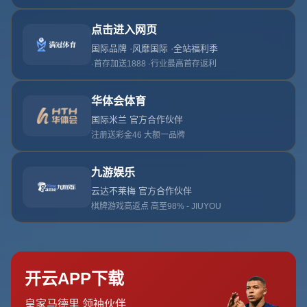
2026世界杯下注苹果最新网址
作者：2025世俱杯
发布时间：2026-08-06T05:49:59+08:00
点
击：
2026世界杯下注苹果最新网址布局解析
在全球体育迷的热切期盼中，2026世界杯不仅意味着一场足球盛
宴，也代表着移动互联网下注体验的新一轮升级。随着智能手机
生态的成熟，越来越多用户习惯通过苹果设备完成赛事浏览、数
据分析以及竞猜投注，“
2026世界杯下注苹果最新网址
”因此成为
众多球迷在搜索引擎和应用商店中反复检索的高频词。如何在信
息复杂的环境中辨别可靠入口、保护资金与隐私安全、并在合法
合规的前提下提升观赛体验，逐渐成为一个必须被认真讨论的主
题。
理解2026世界杯下注苹果最新网址的真实含义