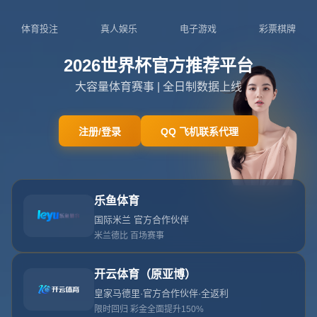
NEWS
新闻中心
新闻中心
公司新闻
行业新闻