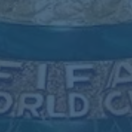
佳”APP的重要加分项。
隐私与个人信息保护不能忽视
在注册2026世界杯相关买球APP时，往往需要填写手机号、邮箱
甚至身份证等敏感信息。如果平台缺乏严格的隐私保护策略，用
户的个人数据可能被用于垃圾营销，甚至落入不法分子手中。优
质APP通常会在隐私政策与用户协议中明确说明数据用途、存储
方式以及第三方共享范围，并允许用户对部分权限进行自主选